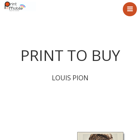
Print ET Mobile
Démo
Étude de cas
PRINT TO BUY
Contact
LOUIS PION